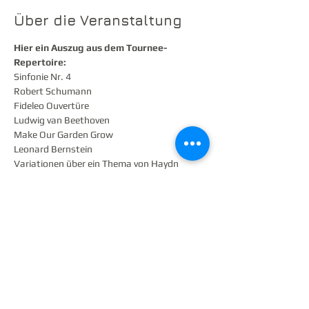
Über die Veranstaltung
Hier ein Auszug aus dem Tournee-
Repertoire:
Sinfonie Nr. 4					
Robert Schumann
Fideleo Ouvertüre				
Ludwig van Beethoven
Make Our Garden Grow			
Leonard Bernstein
Variationen über ein Thema von Haydn	
Johannes Brahms
Auszüge aus der 9. Sinfonie (Neue Welt)	
Antonin Dvorak
Weiterlesen >
Diese Veranstaltung teilen