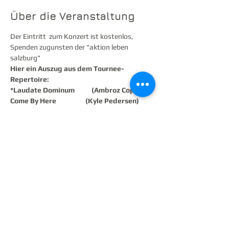
Über die Veranstaltung
Der Eintritt  zum Konzert ist kostenlos, 
Spenden zugunsten der "aktion leben 
salzburg"
Hier ein Auszug aus dem Tournee-
Repertoire:
*Laudate Dominum           (Ambroz Copi)
Come By Here                   (Kyle Pedersen)
*Cantate Domino               (Karl Jenkins)
*Amabile Alleluia                (Sarah Quartel)
Weiterlesen >
Diese Veranstaltung teilen