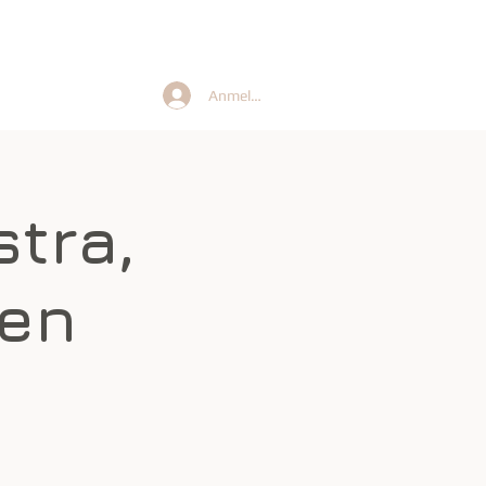
Anmelden
Gruppen
tra,
ien