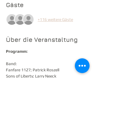
Gäste
+116 weitere Gäste
Über die Veranstaltung
Programm:
Band:
Fanfare 1127; Patrick Roszell
Sons of Liberty; Larry Neeck
Stampede March; Randall Standridge
Evergreen Escapades; Adrian B. Sims
Weiterlesen >