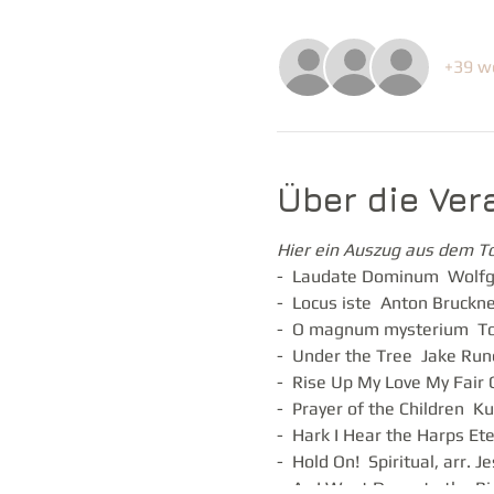
+39 w
Über die Ver
Hier ein
Auszug aus dem To
- Laudate Dominum Wolfg
- Locus iste Anton Bruckne
- O magnum mysterium Tom
- Under the Tree Jake Run
- Rise Up My Love My Fair
- Prayer of the Children Ku
- Hark I Hear the Harps Eter
- Hold On! Spiritual, arr. J
- As I Went Down to the Rive