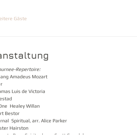
eitere Gäste
anstaltung
urnee-Repertoire:
ang Amadeus Mozart
r
as Luis de Victoria
estad
 One Healey Willan
rt Bestor
nal Spiritual, arr. Alice Parker
ester Hairston
r to Pray Spiritual, arr. Scott Crandal