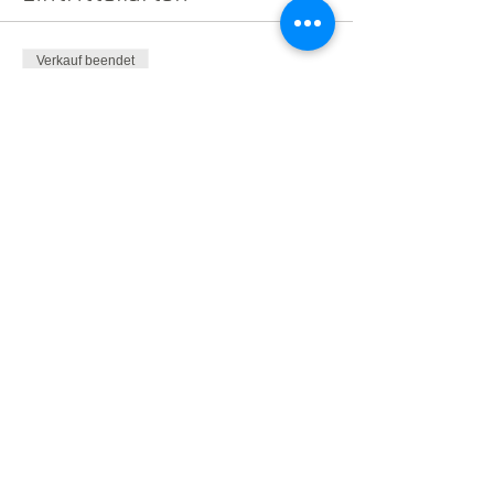
Verkauf beendet
Tickettyp
V O U C H E R
Mehr Infos
Preis
€ 0,00
Diese Veranstaltung teilen