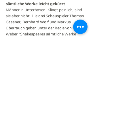
sämtliche Werke leicht gekürzt
Männer in Unterhosen. Klingt peinlich, sind 
sie aber nicht. Die drei Schauspieler Thomas 
Gassner, Bernhard Wolf und Markus 
Oberrauch geben unter der Regie von Susi 
Weber "Shakespeares sämtliche Werke 
(leicht gekürzt)" auf der Bühne zum Besten.

Sie spielen alle Stücke des wohl 
berühmtesten Dramatikers aller Zeiten in 
einer derartigen Geschwindigkeit, dass man 
die Unterhosen irgendwann einfach vergisst. 
Zehn Komödien, fünf Romanzen, drei 
Problemstücke, acht Historiendramen, zehn 
Tragödien und ein Sonett ergeben 
insgesamt rund 100 Stunden Theater. Die 
erfolgreiche Bühnenversion benötigt für alle 
Stücke nur einen Theaterabend!