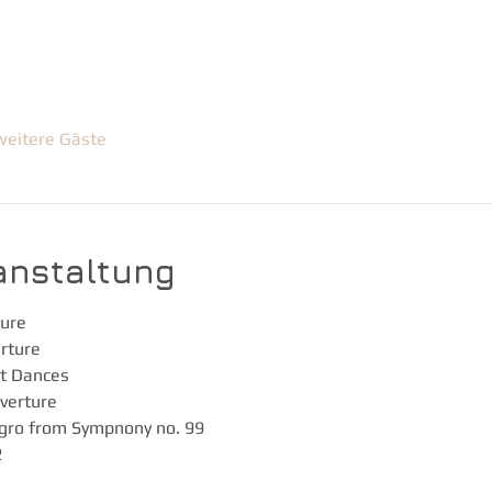
weitere Gäste
anstaltung
ure 
rture 
t Dances 
verture
gro from Sympnony no. 99 
 