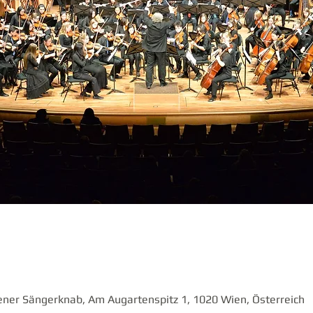
ener Sängerknab, Am Augartenspitz 1, 1020 Wien, Österreich