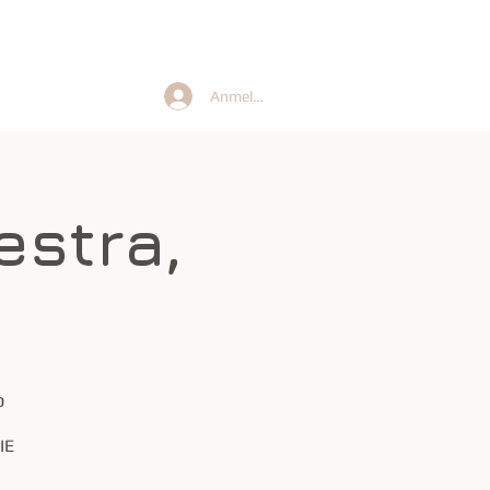
Anmelden
Gruppen
estra,
b
IE