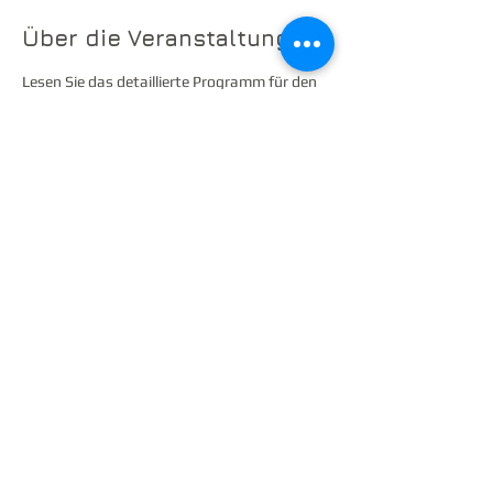
Über die Veranstaltung
Lesen Sie das detaillierte Programm für den 
28.6.2022
Diese Veranstaltung teilen
© 2023 by The Berkshire Trio. Proudly created with
Wix.com