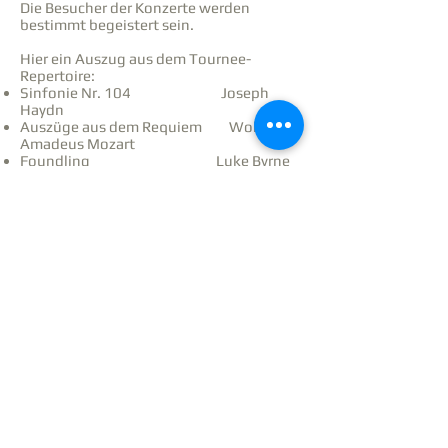
Die Besucher der Konzerte werden
bestimmt begeistert sein.
Hier ein Auszug aus dem Tournee-
Repertoire:
Sinfonie Nr. 104 Joseph
Haydn
Auszüge aus dem Requiem Wolfgang
Amadeus Mozart
Foundling Luke Byrne
Puszta Jan Van der
Roost
When the Earth Stands Still Don
McDonald
Spotless Rose Ola Gjeilo
The Road Home Stephen
Paulus
und vieles mehr
Platz reservieren