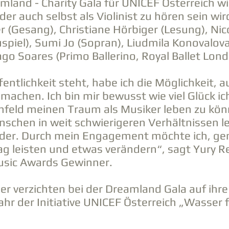
amland - Charity Gala für UNICEF Österreich
der auch selbst als Violinist zu hören sein wi
 (Gesang), Christiane Hörbiger (Lesung), Nico
piel), Sumi Jo (Sopran), Liudmila Konovalova
go Soares (Primo Ballerino, Royal Ballet Lond
ffentlichkeit steht, habe ich die Möglichkeit,
achen. Ich bin mir bewusst wie viel Glück ic
Umfeld meinen Traum als Musiker leben zu kön
enschen in weit schwierigeren Verhältnissen 
inder. Durch mein Engagement möchte ich, 
ag leisten und etwas verändern“, sagt Yury R
Music Awards Gewinner.
er verzichten bei der Dreamland Gala auf ih
hr der Initiative UNICEF Österreich „Wasser f