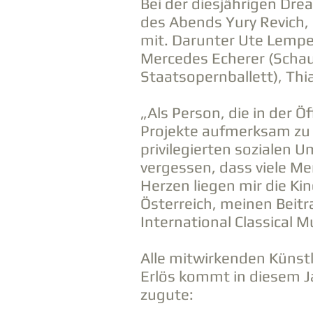
Bei der diesjährigen Dre
des Abends Yury Revich, 
mit. Darunter Ute Lemper
Mercedes Echerer (Schaus
Staatsopernballett), Thia
„Als Person, die in der Ö
Projekte aufmerksam zu m
privilegierten sozialen 
vergessen, dass viele M
Herzen liegen mir die K
Österreich, meinen Beitr
International Classical 
Alle mitwirkenden Künstl
Erlös kommt in diesem Ja
zugute: