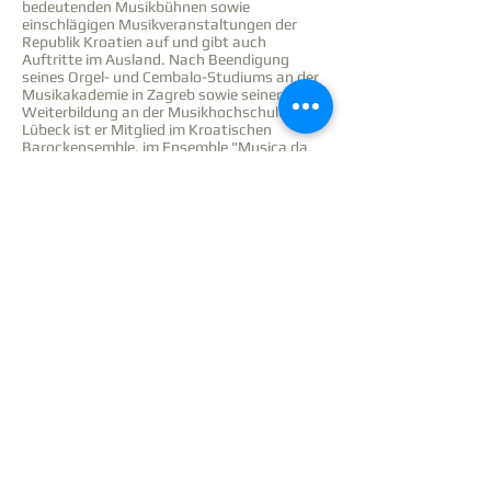
bedeutenden Musikbühnen sowie
einschlägigen Musikveranstaltungen der
Republik Kroatien auf und gibt auch
Auftritte im Ausland. Nach Beendigung
seines Orgel- und Cembalo-Studiums an der
Musikakademie in Zagreb sowie seiner
Weiterbildung an der Musikhochschule
Lübeck ist er Mitglied im Kroatischen
Barockensemble, im Ensemble "Musica da
camera" sowie bei "Erato" und arbeitet
regelmäßig mit dem Varaždiner
Kammerorchester zusammen. Er ist
Mitbegründer des "Mali festival čembala"
(dt.: Kleines Cembalo-Festival) und des
Ensembles "Camerata Garestin".
Künstlerisch arbeitete er und arbeitet er mit
international anerkannten Künstlern aus
dem Bereich der Interpretation von Musik der
Hochrenaissanceund des Barock zusammen
(Eggar, Cummings, Mackintosh, Niquet,
Mitchell, Marcon, Haselböck, Onofri u.a.). Er
ist Träger mehrerer Preise und
Auszeichnungen für sein musikalisches
Wirken, darunter auch der dritte Preis des
internationalen Orgelwettbewerbs "Andrea
Antico da Montona", der 2004 in Umag
stattfand, mit Gustav Leonhardt als Jury-
Vorsitz, einem der weltweit größten Vorbilder