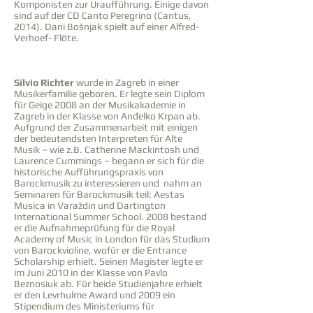
Komponisten zur Uraufführung. Einige davon
sind auf der CD Canto Peregrino (Cantus,
2014). Dani Bošnjak spielt auf einer Alfred-
Verhoef- Flöte.
Silvio Richter
wurde in Zagreb in einer
Musikerfamilie geboren. Er legte sein Diplom
für Geige 2008 an der Musikakademie in
Zagreb in der Klasse von Anđelko Krpan ab.
Aufgrund der Zusammenarbeit mit einigen
der bedeutendsten Interpreten für Alte
Musik – wie z.B. Catherine Mackintosh und
Laurence Cummings – begann er sich für die
historische Aufführungspraxis von
Barockmusik zu interessieren und nahm an
Seminaren für Barockmusik teil: Aestas
Musica in Varaždin und Dartington
International Summer School. 2008 bestand
er die Aufnahmeprüfung für die Royal
Academy of Music in London für das Studium
von Barockvioline, wofür er die Entrance
Scholarship erhielt. Seinen Magister legte er
im Juni 2010 in der Klasse von Pavlo
Beznosiuk ab. Für beide Studienjahre erhielt
er den Levrhulme Award und 2009 ein
Stipendium des Ministeriums für