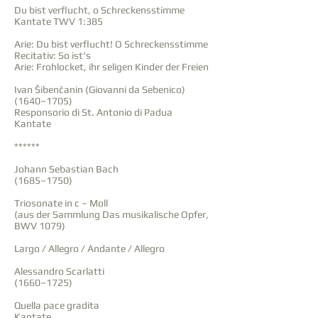
Du bist verflucht, o Schreckensstimme
Kantate TWV 1:385
Arie: Du bist verflucht! O Schreckensstimme
Recitativ: So ist's
Arie: Frohlocket, ihr seligen Kinder der Freien
Ivan Šibenčanin (Giovanni da Sebenico)
(1640–1705)
Responsorio di St. Antonio di Padua
Kantate
******
Johann Sebastian Bach
(1685–1750)
Triosonate in c – Moll
(aus der Sammlung Das musikalische Opfer,
BWV 1079)
Largo / Allegro / Andante / Allegro
Alessandro Scarlatti
(1660–1725)
Quella pace gradita
Kantate