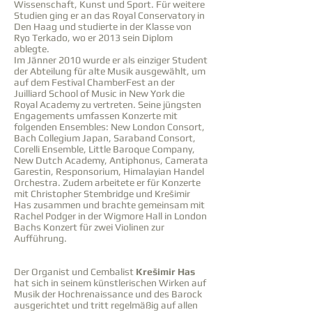
Wissenschaft, Kunst und Sport. Für weitere
Studien ging er an das Royal Conservatory in
Den Haag und studierte in der Klasse von
Ryo Terkado, wo er 2013 sein Diplom
ablegte.
Im Jänner 2010 wurde er als einziger Student
der Abteilung für alte Musik ausgewählt, um
auf dem Festival ChamberFest an der
Juilliard School of Music in New York die
Royal Academy zu vertreten. Seine jüngsten
Engagements umfassen Konzerte mit
folgenden Ensembles: New London Consort,
Bach Collegium Japan, Saraband Consort,
Corelli Ensemble, Little Baroque Company,
New Dutch Academy, Antiphonus, Camerata
Garestin, Responsorium, Himalayian Handel
Orchestra. Zudem arbeitete er für Konzerte
mit Christopher Stembridge und Krešimir
Has zusammen und brachte gemeinsam mit
Rachel Podger in der Wigmore Hall in London
Bachs Konzert für zwei Violinen zur
Aufführung.
Der Organist und Cembalist
Krešimir Has
hat sich in seinem künstlerischen Wirken auf
Musik der Hochrenaissance und des Barock
ausgerichtet und tritt regelmäßig auf allen