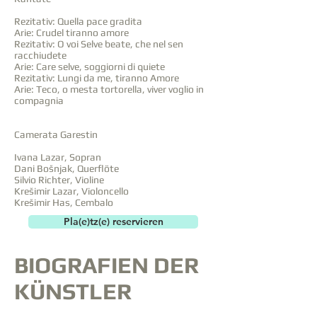
Rezitativ: Quella pace gradita
Arie: Crudel tiranno amore
Rezitativ: O voi Selve beate, che nel sen
racchiudete
Arie: Care selve, soggiorni di quiete
Rezitativ: Lungi da me, tiranno Amore
Arie: Teco, o mesta tortorella, viver voglio in
compagnia
Camerata Garestin
Ivana Lazar, Sopran
Dani Bošnjak, Querflöte
Silvio Richter, Violine
Krešimir Lazar, Violoncello
Krešimir Has, Cembalo
Pla(e)tz(e) reservieren
BIOGRAFIEN DER
KÜNSTLER