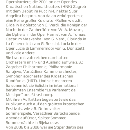
Opernkarriere, die 2001 an der Oper des
Kroatischen Nationaltheaters (HNK) Zagreb
mit dem Debüt im Puccini-Einakter Suor
Angelica begann. Von da an verkörperte sie
eine Reihe großer Koloratur-Rollen wie z.B.
Gilda in Rigoletto von G. Verdi, die Königin der
Nacht in der Zauberflöte von W. A. Mozart,
die Ophelia in der Oper Hamlet von A. Tomas,
Oscar im Maskenball von G. Verdi, Clorinda in
La Cenerentola von G. Rossini, Lucia in der
Oper Lucia di Lammermoor von G. Donizzetti
und viele andere.
Sie trat mit zahlreichen namhaften
Orchestern im In- und Ausland auf wie z.B.:
Zagreber Philharmonie, Philharmonie
Sarajevo, Varaždiner Kammerorchester,
Symphonieorchester des Kroatischen
Rundfunks (HRT). Und seit mehreren
Saisonen ist sie Solistin im international
berühmten Ensemble "Le Parlement de
Musique" aus Strasbourg.
Mit ihren Auftritten begeisterte sie das
Publikum auch auf den größten kroatischen
Festivals, wie z.B. Dubrovniker
Sommerspiele, Varaždiner Barockabende,
Abende auf Osor, Spliter Sommer,
Sommernächte in Rijeka usw.
Von 2006 bis 2008 war sie Stipendiatin des