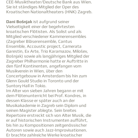
CEE-Musiktheater/Deutsche Bank aus Wien.
Sie ist ständiges Mitglied der Oper des
Kroatischen Nationaltheaters (HNK) Zagreb.
Dani Bošnjak
ist aufgrund seiner
Vielseitigkeit einer der begehrtesten
kroatischen Flötisten. Als Solist und als
Mitglied verschiedener Kammerensembles
(Zagreber Bläserensemble, Cantus
Ensemble, Accoustic project, Camerata
Garestin, Ex Arte, Trio Karamazov, Milošev,
Bošnjak) sowie als langjähriges Mitglied der
Zagreber Philharmonie hatte er Auftritte in
den fünf Kontinenten, angefangen vom
Musikverein in Wien, über den
Concertgebouw in Amsterdam bis hin zum
Glenn Gould Studio in Toronto und der
Suntory Hall in Tokio.
Im Alter von sieben Jahren begann er mit
dem Flötenunterricht bei Prof. Kondres, in
dessen Klasse er später auch an der
Musikakademie in Zagreb sein Diplom und
seinen Magister ablegte. Sein breites
Repertoire erstreckt sich von Alter Musik, die
er auf historischen Instrumenten aufführt,
bis hin zu Kompositionen zeitgenössischer
Autoren sowie auch Jazz-Improvisationen.
Er brachte zahlreiche Werke kroatischer