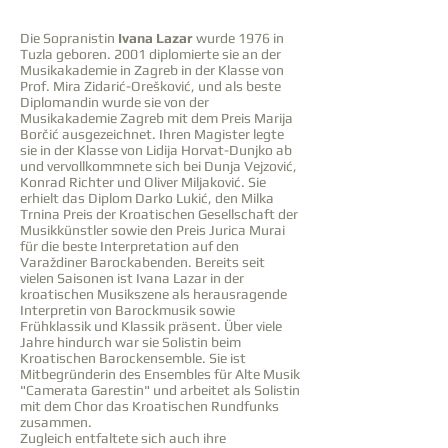
Die Sopranistin
Ivana Lazar
wurde 1976 in
Tuzla geboren. 2001 diplomierte sie an der
Musikakademie in Zagreb in der Klasse von
Prof. Mira Zidarić-Orešković, und als beste
Diplomandin wurde sie von der
Musikakademie Zagreb mit dem Preis Marija
Borčić ausgezeichnet. Ihren Magister legte
sie in der Klasse von Lidija Horvat-Dunjko ab
und vervollkommnete sich bei Dunja Vejzović,
Konrad Richter und Oliver Miljaković. Sie
erhielt das Diplom Darko Lukić, den Milka
Trnina Preis der Kroatischen Gesellschaft der
Musikkünstler sowie den Preis Jurica Murai
für die beste Interpretation auf den
Varaždiner Barockabenden. Bereits seit
vielen Saisonen ist Ivana Lazar in der
kroatischen Musikszene als herausragende
Interpretin von Barockmusik sowie
Frühklassik und Klassik präsent. Über viele
Jahre hindurch war sie Solistin beim
Kroatischen Barockensemble. Sie ist
Mitbegründerin des Ensembles für Alte Musik
"Camerata Garestin" und arbeitet als Solistin
mit dem Chor das Kroatischen Rundfunks
zusammen.
Zugleich entfaltete sich auch ihre