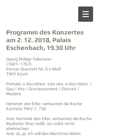
Programm des Konzertes
am
2. 12. 2018
, Palais
Eschenbach, 19.30 Uhr
Georg Philipp Telemann
(1681–1767)
Pariser Quartett Nr. 6 e-Moll
TWV 43:e4
Prelude: a discrétion. très vite. a discrétion. /
Gay / Vite / Gracieusement / Distrait /
Modéré
Hemmet den Eifer, verbannet die Rache
Kantate TWV 1: 730
Arie: Hemmet den Eifer, verbannet die Rache
Rezitativ: Was heißt, du sollst nicht
ehebrechen
Arie: Ja, ja, ich will den Nächsten lieben